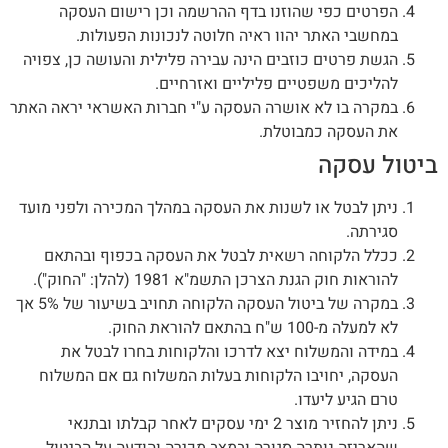
הפרטים כפי שהוזנו בדף ההרשמה וכן רישום העסקה
במחשבי האתר יהוו ראיה חלוטה לנכונות הפעולות.
הגשת פרטים כוזבים הינה עבירה פלילית והעושה כן, צפויה
להליכים משפטיים פליליים ואזרחיים.
במקרה בו לא אושרה העסקה ע"י חברות האשראי יראה האתר
את העסקה כמבוטלת.
ביטול עסקה
ניתן לבטל או לשנות את העסקה במהלך המכירה ולפני מועד
סגירתה.
ככלל הלקוחה רשאית לבטל את העסקה בכפוף ובהתאם
להוראות חוק הגנת הצרכן התשמ"א 1981 (להלן: "החוק").
במקרה של ביטול העסקה הלקוחה תחויב בשיעור של 5% אך
לא למעלה מ-100 ש"ח בהתאם להוראת החוק.
במידה והמשלוח יצא לדרכו והלקוחות בחרו לבטל את
העסקה, יחויבו הלקוחות בעלות המשלוח גם אם המשלוח
טרם הגיע ליעדו.
ניתן להחזיר מוצר 2 ימי עסקים לאחר קבלתו ובתנאי
שהאריזה נותרה סגורה ובמצב מכירה והודעה על הביטול