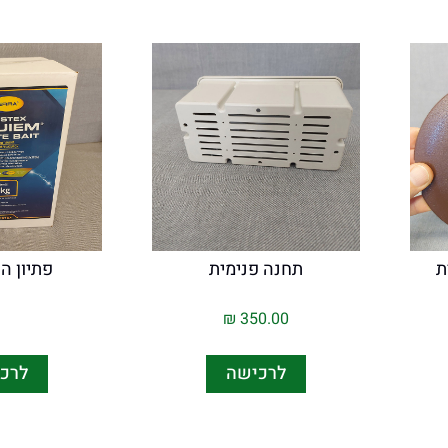
ת
תחנה פנימית
פתיון ה
₪
350.00
לרכישה
לרכ