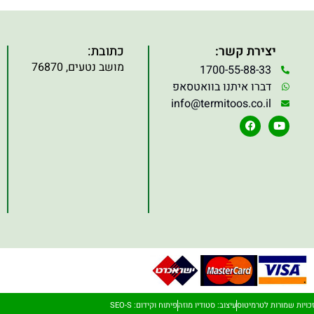
יצירת קשר:
כתובת:
מושב נטעים, 76870
1700-55-88-33
דברו איתנו בוואטסאפ
info@termitoos.co.il
כויות שמורות לטרמיטוס
עיצוב: סטודיו מוזה
פיתוח וקידום: SEO-S